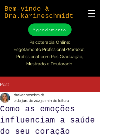
Bem-vindo à
Dra.karineschmidt
Agendamento
Psicoterapia Online:
Esgotamento Profissional/
Burnout
.
Profissional com Pós Graduação,
Mestrado e Doutorado.
Post
drakarineschmidt
2 de jun. de 2023
2 min de leitura
Como as emoções
influenciam a saúde
do seu coração