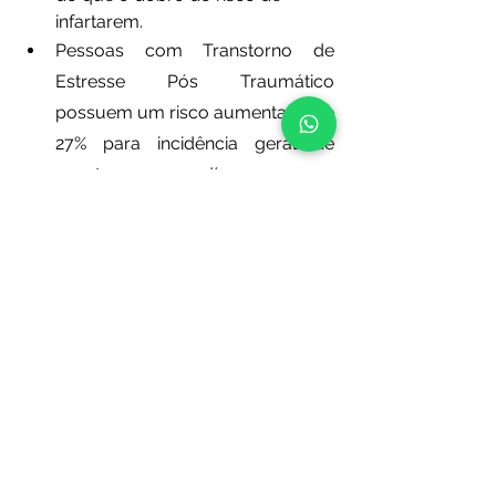
infartarem.
Pessoas com Transtorno de 
Estresse Pós Traumático 
possuem um risco aumentado de 
27% para incidência geral de 
eventos cardíacos ou 
mortalidade cardiovascular, o 
dobro do risco de sofrerem um 
infarto e mais do que o dobro de 
sofrer um AVC.
Mas atenção! Há uma 
boa notícia!
A psicoterapia bem 